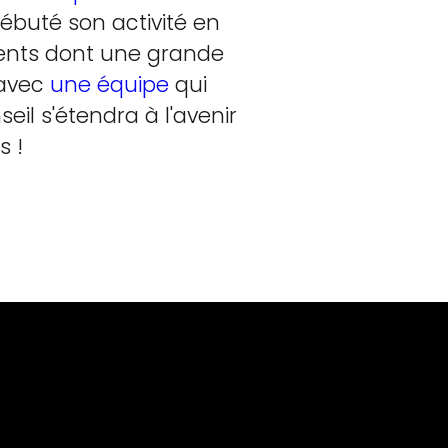
débuté son activité en
ients dont une grande
 avec
une équipe
qui
il s'étendra à l'avenir
s !