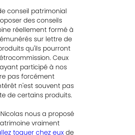
de conseil patrimonial
roposer des conseils
oine réellement formé à
 rémunérés sur lettre de
roduits qu'ils pourront
rétrocommission. Ceux
u ayant participé à nos
ère pas forcément
ntérêt n'est souvent pas
e de certains produits.
e Nicolas nous a proposé
patrimoine vraiment
allez toquer chez eux
de