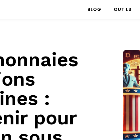
BLOG
OUTILS
monnaies
ions
ines :
nir pour
in sous