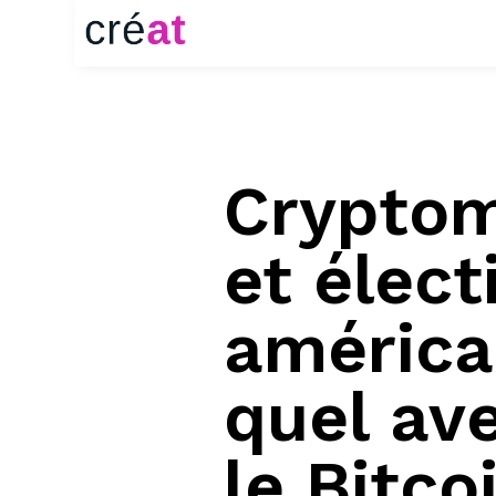
Crypto
et élect
américa
quel ave
le Bitco