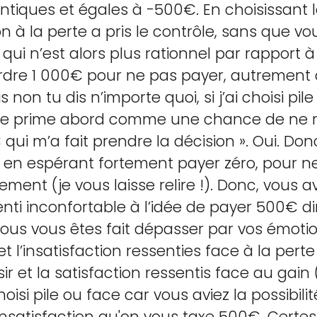
tiques et égales à -500€. En choisissant l
on à la perte a pris le contrôle, sans que v
qui n’est alors plus rationnel par rapport à c
dre 1 000€ pour ne pas payer, autrement di
 non tu dis n’importe quoi, si j’ai choisi pil
on de prime abord comme une chance de ne r
ui m’a fait prendre la décision ». Oui. Donc
, en espérant fortement payer zéro, pour 
ent (je vous laisse relire !). Donc, vous a
enti inconfortable à l’idée de payer 500€ d
 vous vous êtes fait dépasser par vos émotio
 l’insatisfaction ressenties face à la perte 
ir et la satisfaction ressentis face au gain 
oisi pile ou face car vous aviez la possibilit
l’insatisfaction qu'on vous taxe 500€. Certes