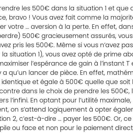
prendre les 500€ dans la situation 1 et que 
face, bravo ! Vous avez fait comme la majori
votre … aversion à la perte. En effet, dans
perdre) 500€ gracieusement assurés, vous
 avez pris les 500€. Même si vous n’avez pas
la situation 1), vous avez opté de prime abor
aximiser l’espérance de gain à l’instant T
n’y a qu’un lancer de pièce. En effet, math
 identique et égale à 500€ quelle que soit l
encontre dans le choix de prendre les 500€,
s l’infini. En optant pour l’utilité maximal
nt, on s’attend logiquement à opter égaleme
on 2, c’est-à-dire … payer les 500€. Or, ce n
pile ou face et non pour le paiement direc