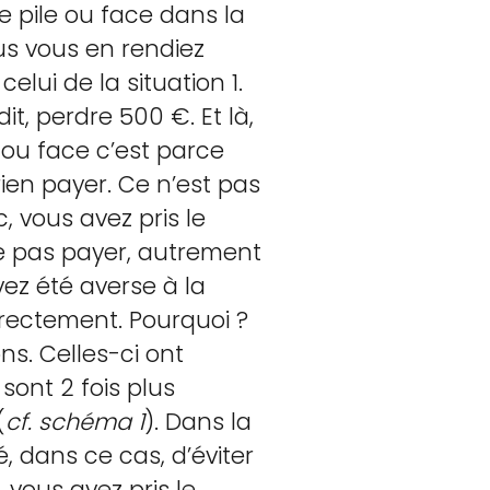
e pile ou face dans la
ous vous en rendiez
elui de la situation 1.
t, perdre 500 €. Et là,
e ou face c’est parce
ien payer. Ce n’est pas
, vous avez pris le
ne pas payer, autrement
vez été averse à la
irectement. Pourquoi ?
ns. Celles-ci ont
sont 2 fois plus
(
cf. schéma 1
). Dans la
é, dans ce cas, d’éviter
, vous avez pris le